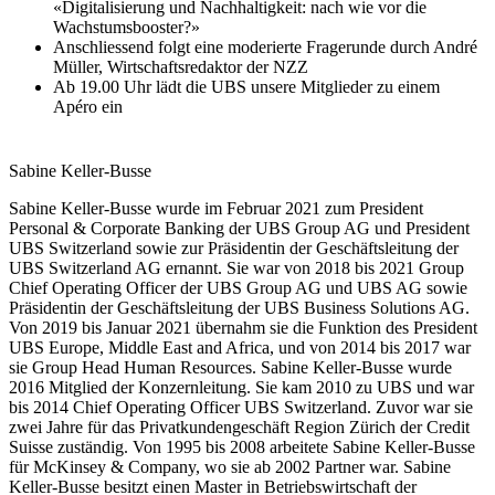
«Digitalisierung und Nachhaltigkeit: nach wie vor die
Wachstumsbooster?»
Anschliessend folgt eine moderierte Fragerunde durch André
Müller, Wirtschaftsredaktor der NZZ
Ab 19.00 Uhr lädt die UBS unsere Mitglieder zu einem
Apéro ein
Sabine Keller-Busse
Sabine Keller-Busse wurde im Februar 2021 zum President
Personal & Corporate Banking der UBS Group AG und President
UBS Switzerland sowie zur Präsidentin der Geschäftsleitung der
UBS Switzerland AG ernannt. Sie war von 2018 bis 2021 Group
Chief Operating Officer der UBS Group AG und UBS AG sowie
Präsidentin der Geschäftsleitung der UBS Business Solutions AG.
Von 2019 bis Januar 2021 übernahm sie die Funktion des President
UBS Europe, Middle East and Africa, und von 2014 bis 2017 war
sie Group Head Human Resources. Sabine Keller-Busse wurde
2016 Mitglied der Konzernleitung. Sie kam 2010 zu UBS und war
bis 2014 Chief Operating Officer UBS Switzerland. Zuvor war sie
zwei Jahre für das Privatkundengeschäft Region Zürich der Credit
Suisse zuständig. Von 1995 bis 2008 arbeitete Sabine Keller-Busse
für McKinsey & Company, wo sie ab 2002 Partner war. Sabine
Keller-Busse besitzt einen Master in Betriebswirtschaft der