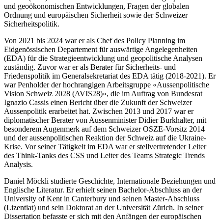
und geoökonomischen Entwicklungen, Fragen der globalen
Ordnung und europäischen Sicherheit sowie der Schweizer
Sicherheitspolitik.
Von 2021 bis 2024 war er als Chef des Policy Planning im
Eidgenössischen Departement für auswärtige Angelegenheiten
(EDA) für die Strategieentwicklung und geopolitische Analysen
zuständig. Zuvor war er als Berater für Sicherheits- und
Friedenspolitik im Generalsekretariat des EDA tätig (2018-2021). Er
war Penholder der hochrangigen Arbeitsgruppe «Aussenpolitische
Vision Schweiz 2028 (AVIS28)», die im Auftrag von Bundesrat
Ignazio Cassis einen Bericht über die Zukunft der Schweizer
Aussenpolitik erarbeitet hat. Zwischen 2013 und 2017 war er
diplomatischer Berater von Aussenminister Didier Burkhalter, mit
besonderem Augenmerk auf dem Schweizer OSZE-Vorsitz 2014
und der aussenpolitischen Reaktion der Schweiz auf die Ukraine-
Krise. Vor seiner Tätigkeit im EDA war er stellvertretender Leiter
des Think-Tanks des CSS und Leiter des Teams Strategic Trends
Analysis.
Daniel Möckli studierte Geschichte, Internationale Beziehungen und
Englische Literatur. Er erhielt seinen Bachelor-Abschluss an der
University of Kent in Canterbury und seinen Master-Abschluss
(Lizentiat) und sein Doktorat an der Universität Zürich. In seiner
Dissertation befasste er sich mit den Anfängen der europäischen