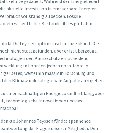
 Jahrzehnte gedauert. Während der Energiebedarf
 die aktuelle Investition in erneuerbare Energien
Verbrauch vollständig zu decken. Fossile
vor ein wesentlicher Bestandteil des globalen
lickt Dr. Teyssen optimistisch in die Zukunft. Die
och nicht stattgefunden, aber er ist überzeugt,
Technologien den Klimaschutz entscheidend
ntwicklungen könnten jedoch noch Jahre in
ger sei es, weiterhin massiv in Forschung und
nd den Klimawandel als globale Aufgabe anzugehen.
zu einer nachhaltigen Energiezukunft ist lang, aber
t, technologische Innovationen und das
 machbar.
, dankte Johannes Teyssen für das spannende
 Beantwortung der Fragen unserer Mitglieder. Den