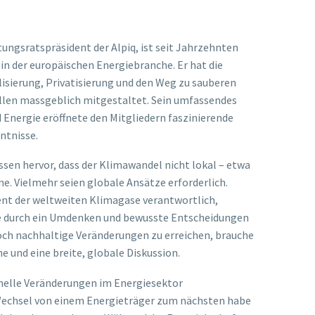
ungsratspräsident der Alpiq, ist seit Jahrzehnten
in der europäischen Energiebranche. Er hat die
isierung, Privatisierung und den Weg zu sauberen
llen massgeblich mitgestaltet. Sein umfassendes
nergie eröffnete den Mitgliedern faszinierende
ntnisse.
ssen hervor, dass der Klimawandel nicht lokal – etwa
ne. Vielmehr seien globale Ansätze erforderlich.
zent der weltweiten Klimagase verantwortlich,
e durch ein Umdenken und bewusste Entscheidungen
doch nachhaltige Veränderungen zu erreichen, brauche
 und eine breite, globale Diskussion.
hnelle Veränderungen im Energiesektor
 Wechsel von einem Energieträger zum nächsten habe