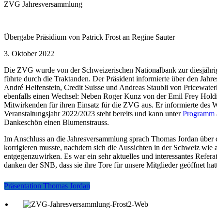
ZVG Jahresversammlung
Übergabe Präsidium von Patrick Frost an Regine Sauter
3. Oktober 2022
Die ZVG wurde von der Schweizerischen Nationalbank zur diesjährige
führte durch die Traktanden. Der Präsident informierte über den Ja
André Helfenstein, Credit Suisse und Andreas Staubli von Pricewater
ebenfalls einen Wechsel: Neben Roger Kunz von der Emil Frey Holdi
Mitwirkenden für ihren Einsatz für die ZVG aus. Er informierte des W
Veranstaltungsjahr 2022/2023 steht bereits und kann unter
Programm
Dankeschön einen Blumenstrauss.
Im Anschluss an die Jahresversammlung sprach Thomas Jordan über di
korrigieren musste, nachdem sich die Aussichten in der Schweiz wie a
entgegenzuwirken. Es war ein sehr aktuelles und interessantes Refera
danken der SNB, dass sie ihre Tore für unsere Mitglieder geöffnet hatt
Präsentation Thomas Jordan