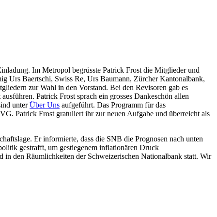
nladung. Im Metropol begrüsste Patrick Frost die Mitglieder und
immig Urs Baertschi, Swiss Re, Urs Baumann, Zürcher Kantonalbank,
tgliedern zur Wahl in den Vorstand. Bei den Revisoren gab es
sführen. Patrick Frost sprach ein grosses Dankeschön allen
sind unter
Über Uns
aufgeführt. Das Programm für das
 Patrick Frost gratuliert ihr zur neuen Aufgabe und überreicht als
haftslage. Er informierte, dass die SNB die Prognosen nach unten
litik gestrafft, um gestiegenem inflationären Druck
and in den Räumlichkeiten der Schweizerischen Nationalbank statt. Wir