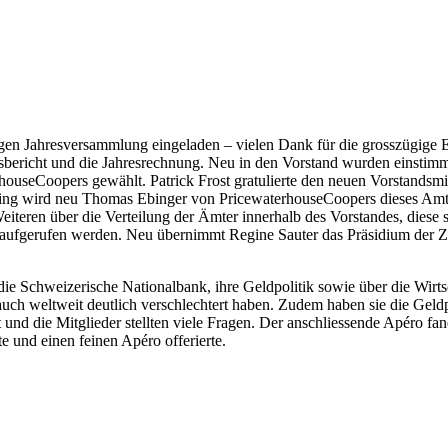
n Jahresversammlung eingeladen – vielen Dank für die grosszügige Ei
hresbericht und die Jahresrechnung. Neu in den Vorstand wurden einst
houseCoopers gewählt. Patrick Frost gratulierte den neuen Vorstandsmi
ng wird neu Thomas Ebinger von PricewaterhouseCoopers dieses Amt au
eiteren über die Verteilung der Ämter innerhalb des Vorstandes, diese 
aufgerufen werden. Neu übernimmt Regine Sauter das Präsidium der ZVG.
e Schweizerische Nationalbank, ihre Geldpolitik sowie über die Wirtsc
uch weltweit deutlich verschlechtert haben. Zudem haben sie die Geldpo
t und die Mitglieder stellten viele Fragen. Der anschliessende Apéro f
e und einen feinen Apéro offerierte.